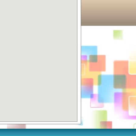
動牆-3
仁愛國小 (3)