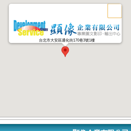
Desert
馬偕互
台北市大安區通化街170巷3號1樓