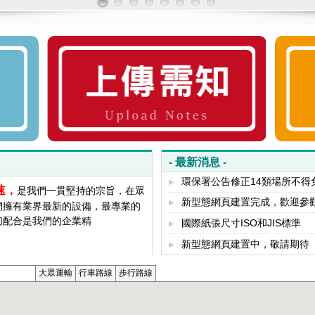
輸出
存檔
FTP
- 最新消息 -
環保署公告修正14類場所不得
▶
速，
是我們一貫堅持的宗旨，在眾
新型態網頁建置完成，歡迎參
▶
們擁有業界最新的設備，最專業的
切配合是我們的企業精
國際紙張尺寸ISO和JIS標準
▶
新型態網頁建置中，敬請期待
▶
隨選圖集