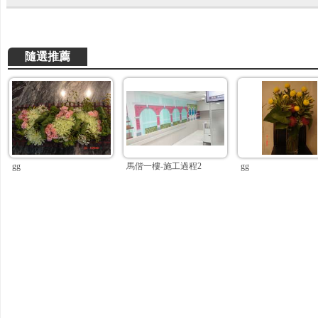
隨選推薦
gg
馬偕一樓-施工過程2
gg