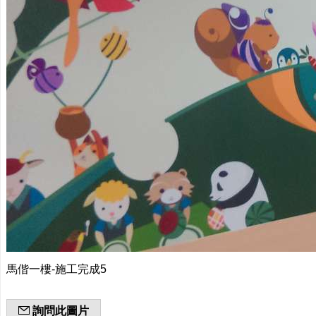
馬偕一樓-施工完成5
詢問此圖片