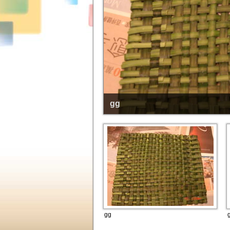
gg
gg