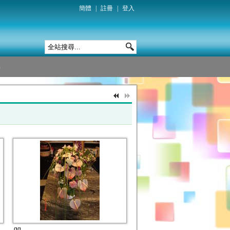
簡體
|
註冊
|
登入
gg