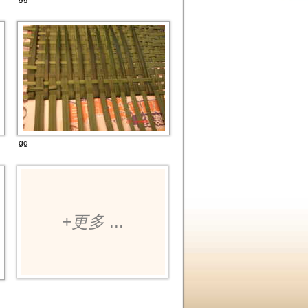
gg
+更多
...